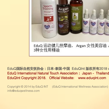
EduQ国际自然安抚协会：日本-泰国-中国 EduQInt 版权所有2018
EduQ International Natural Touch Association： Japan - Thailand
EduQInt Copyright 2018. Official Website:
www.eduqint.com
Copyright © 2014 by EduQ INT （EduQ International Wellness Association)
info@eduqwellness.com