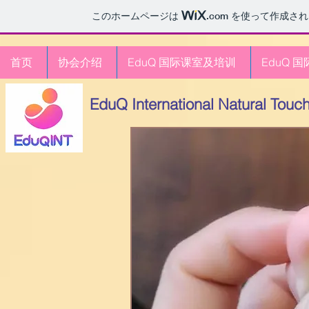
このホームページは
.com
を使って作成され
首页
协会介绍
EduQ 国际课室及培训
EduQ 国
EduQ International Natural