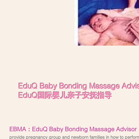
EduQ Baby Bonding Massage Adv
EduQ国际婴儿亲子安抚指导
EBMA：EduQ Baby Bonding Massage Advisor
provide pregnancy group and newborn families in how to perfor