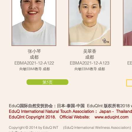
张小琴
吴翠香
成都
成都
EBMA2021-12-A122
EBMA2021-12-A123
E
向敏EBMI教导 成都
向敏EBMI教导 成都
第5页
EduQ国际自然安抚协会：日本-泰国-中国 EduQInt 版权所有2018
EduQ International Natural Touch Association： Japan - Thailand
EduQInt Copyright 2018. Official Website:
www.eduqint.com
Copyright © 2014 by EduQ INT （EduQ International Wellness Association)