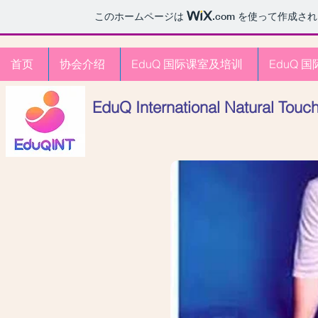
このホームページは
.com
を使って作成され
首页
协会介绍
EduQ 国际课室及培训
EduQ 国
EduQ International Natural