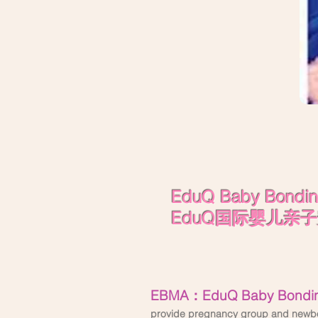
EduQ Baby Bondi
EduQ国际婴儿亲
EBMA：EduQ Baby Bondin
provide pregnancy group and newbor