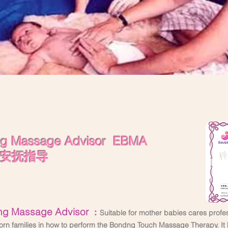
ng Massage Advisor EBMA
子安抚指导
g Massage Advisor
：
Suitable for mother babies cares profes
n families in how to perform the Bondng Touch Massage Therapy. It 